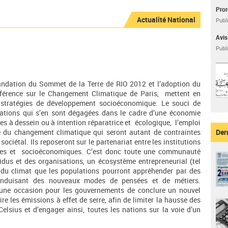
Pror
Actualité National
Publi
Avis
Publi
mandation du Sommet de la Terre de RIO 2012 et l’adoption du
nférence sur le Changement Climatique de Paris, mettent en
 stratégies de développement socioéconomique. Le souci de
tions qui s’en sont dégagées dans le cadre d’une économie
pres à dessein ou à intention réparatrice et écologique, l’emploi
se du changement climatique qui seront autant de contraintes
Der
sociétal. Ils reposeront sur le partenariat entre les institutions
iques et socioéconomiques. C’est donc toute une communauté
dus et des organisations, un écosystème entrepreneurial (tel
 du climat que les populations pourront appréhender par des
 induisant des nouveaux modes de pensées et de métiers.
 une occasion pour les gouvernements de conclure un nouvel
e les émissions à effet de serre, afin de limiter la hausse des
lsius et d’engager ainsi, toutes les nations sur la voie d’un