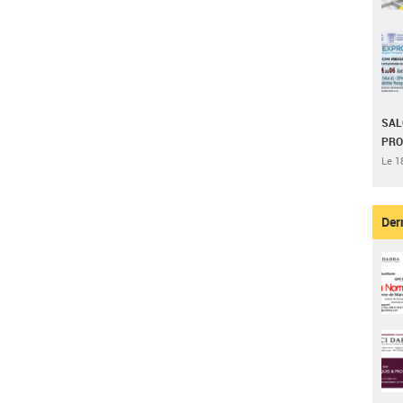
SAL
PRO
Le 1
Der