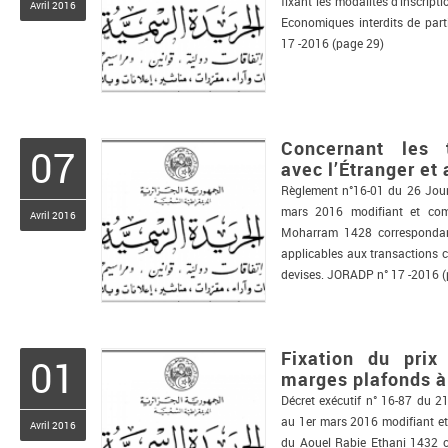
fixant les modalités d’inscripti
Avril 2016
Economiques interdits de par
17 -2016 (page 29)
Concernant les t
07
avec l’Étranger et
Règlement n°16-01 du 26 Jou
mars 2016 modifiant et com
Avril 2016
Moharram 1428 correspondant
applicables aux transactions c
devises. JORADP n° 17 -2016 (
Fixation du prix
01
marges plafonds à
Décret exécutif n° 16-87 du 
au 1er mars 2016 modifiant et 
Avril 2016
du Aouel Rabie Ethani 1432 c